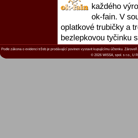
každého výro
ok-fain. V s
oplatkové trubičky a t
bezlepkovou tyčinku s
Podle zákona o evidenci tržeb je prodávající povinen vystavit kupujícímu účtenku. Zároveň 
© 2026 WISSA, spol. s r.o., U 